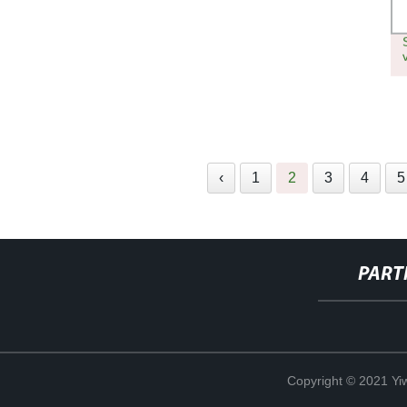
‹
1
2
3
4
5
PART
Copyright © 2021 Yiw