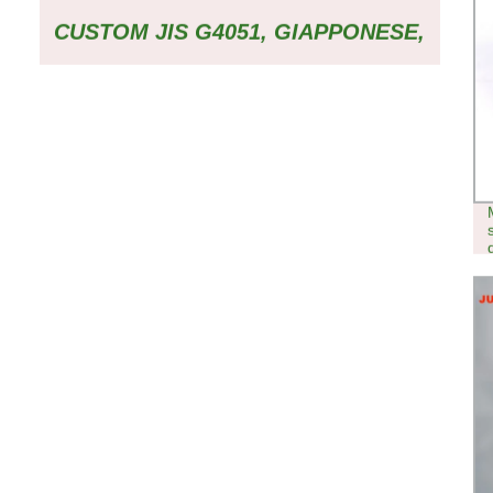
CUSTOM JIS G4051, GIAPPONESE,
ACCIAIO AL CARBONIO STANDARD
S20C/S22C/S25C/S28C/S30C/S33C/S35C,
MICROFUSIONE PRODUZIONE