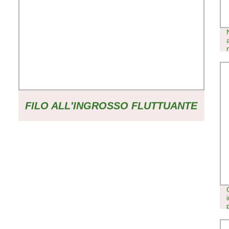
FILO ALL′INGROSSO FLUTTUANTE
GANCIO T-TAIL FAK FRESCO
MANDARINO 40MM ESCA
MORBIDA