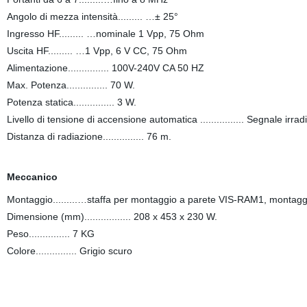
Angolo di mezza intensità......... …± 25°
Ingresso HF......... …nominale 1 Vpp, 75 Ohm
Uscita HF......... …1 Vpp, 6 V CC, 75 Ohm
Alimentazione............... 100V-240V CA 50 HZ
Max. Potenza............... 70 W.
Potenza statica............... 3 W.
Livello di tensione di accensione automatica
................ Segnale ir
Distanza di radiazione............... 76 m.
Meccanico
Montaggio.........…staffa per montaggio a parete VIS-RAM1, montaggio
Dimensione (mm)................. 208 x 453 x 230 W.
Peso............... 7 KG
Colore............... Grigio scuro