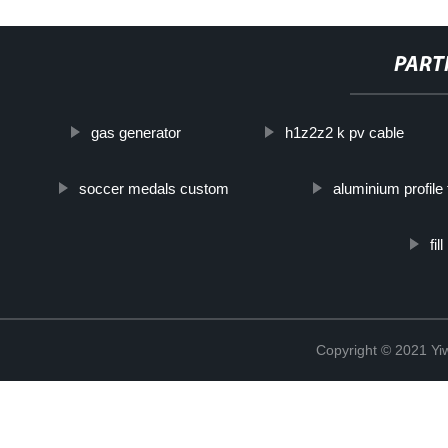
PART
gas generator
h1z2z2 k pv cable
soccer medals custom
aluminium profile 
fil
Copyright © 2021 Yiw