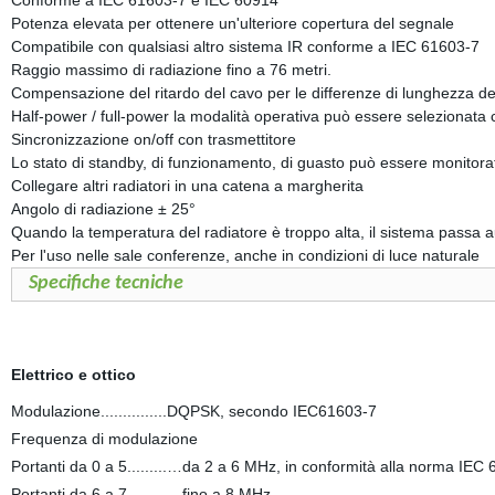
Conforme a IEC 61603-7 e IEC 60914
Potenza elevata
per ottenere un'ulteriore copertura del segnale
Compatibile con qualsiasi altro sistema IR conforme a IEC 61603-7
Raggio massimo di radiazione fino a 76 metri.
Compensazione del ritardo del cavo per le differenze di lunghezza del c
Half-power / full-power la modalità operativa può essere selezionata 
Sincronizzazione on/off con trasmettitore
Lo
stato di standby, di funzionamento, di guasto può essere monitorato
Collegare
altri radiatori in una catena a margherita
Angolo di radiazione ± 25°
Quando la temperatura del radiatore è troppo alta, il sistema passa
Per l'uso nelle sale conferenze, anche in condizioni di luce naturale
Specifiche tecniche
Elettrico e ottico
Modulazione...............DQPSK, secondo IEC61603-7
Frequenza di modulazione
Portanti da 0 a 5.........…da 2 a 6 MHz, in conformità alla norma IEC
Portanti da 6 a 7.........…fino a 8 MHz