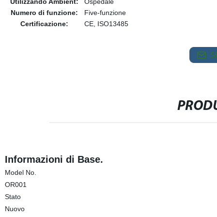
Utilizzando Ambient:
Ospedale
Numero di funzione:
Five-funzione
Certificazione:
CE, ISO13485
S
PRODU
Informazioni di Base.
Model No.
OR001
Stato
Nuovo