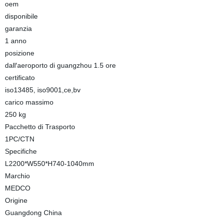
oem
disponibile
garanzia
1 anno
posizione
dall′aeroporto di guangzhou 1.5 ore
certificato
iso13485, iso9001,ce,bv
carico massimo
250 kg
Pacchetto di Trasporto
1PC/CTN
Specifiche
L2200*W550*H740-1040mm
Marchio
MEDCO
Origine
Guangdong China