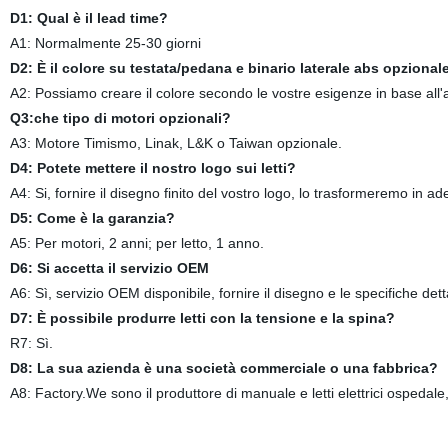
D1: Qual è il lead time?
A1: Normalmente 25-30 giorni
D2: È il colore su testata/pedana e binario laterale abs opzional
A2: Possiamo creare il colore secondo le vostre esigenze in base all'a
Q3:che tipo di motori opzionali?
A3: Motore Timismo, Linak, L&K o Taiwan opzionale.
D4: Potete mettere il nostro logo sui letti?
A4: Si, fornire il disegno finito del vostro logo, lo trasformeremo in ade
D5: Come è la garanzia?
A5: Per motori, 2 anni; per letto, 1 anno.
D6: Si accetta il servizio OEM
A6: Sì, servizio OEM disponibile, fornire il disegno e le specifiche dett
D7: È possibile produrre letti con la tensione e la spina?
R7: Sì.
D8: La sua azienda è una società commerciale o una fabbrica?
A8: Factory.We sono il produttore di manuale e letti elettrici ospedale, 