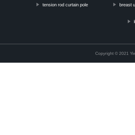
tension rod curtain pole
breast 
Copyright © 2021 Yiw