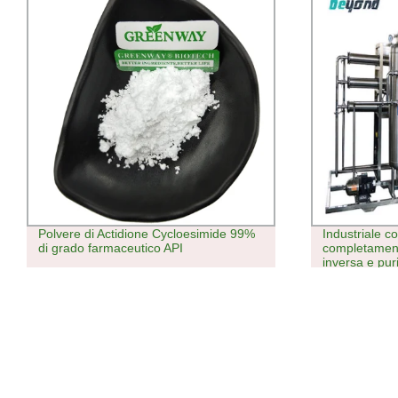
Industriale commerciale professionale
Produttore 
completamente automatico osmosi
all&prime;ing
inversa e purificazione
funzioni Teat
dell&prime;acqua Macchina di alta
funzionament
qualità
medico per sa
a C OT