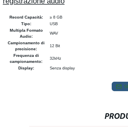
registrazione audio
Record Capacità:
≥ 8 GB
Tipo:
USB
Multipla Formato
WAV
Audio:
Campionamento di
12 Bit
precisione:
Frequenza di
32kHz
campionamento:
Display:
Senza display
S
PRODU