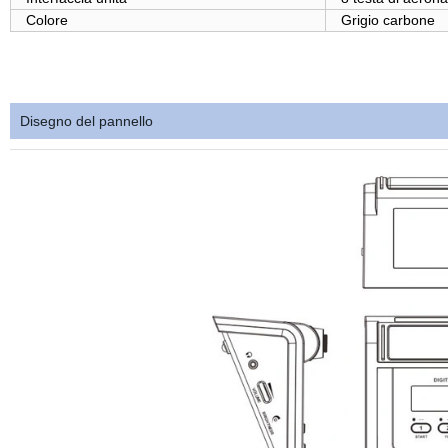
Colore
Grigio carbone
Disegno del pannello