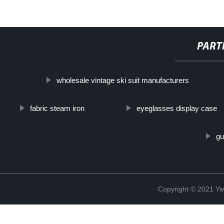
PART
wholesale vintage ski suit manufacturers
fabric steam iron
eyeglasses display case
gu
Copyright © 2021 Yiw