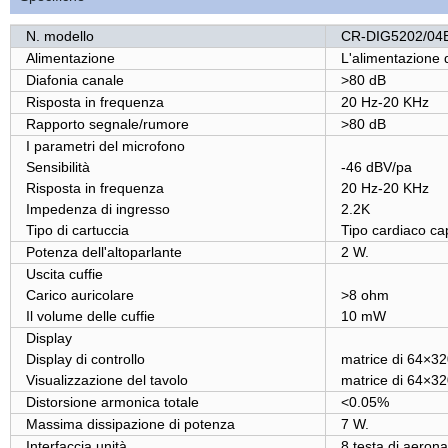
N. modello
CR-DIG5202/04
Alimentazione
L'alimentazione 
Diafonia canale
>80 dB
Risposta in frequenza
20 Hz-20 KHz
Rapporto segnale/rumore
>80 dB
I parametri del microfono
Sensibilità
-46 dBV/pa
Risposta in frequenza
20 Hz-20 KHz
Impedenza di ingresso
2.2K
Tipo di cartuccia
Tipo cardiaco cap
Potenza dell'altoparlante
2 W.
Uscita cuffie
Carico auricolare
>8 ohm
Il volume delle cuffie
10 mW
Display
Display di controllo
matrice di 64×32
Visualizzazione del tavolo
matrice di 64×32
Distorsione armonica totale
<0.05%
Massima dissipazione di potenza
7 W.
Interfaccia unità
8 testa di aerona