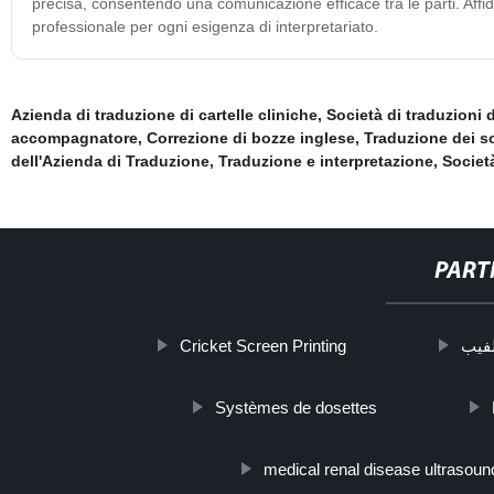
precisa, consentendo una comunicazione efficace tra le parti. Affida
professionale per ogni esigenza di interpretariato.
Azienda di traduzione di cartelle cliniche
,
Società di traduzioni 
accompagnatore
,
Correzione di bozze inglese
,
Traduzione dei so
dell'Azienda di Traduzione
,
Traduzione e interpretazione
,
Societ
PART
Cricket Screen Printing
فيب
Systèmes de dosettes
medical renal disease ultrasoun